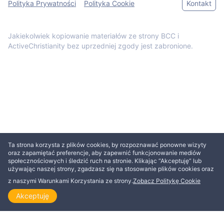
Polityka Prywatności
Polityka Cookie
Kontakt
Jakiekolwiek kopiowanie materiałów ze strony BCC i
ActiveChristianity bez uprzedniej zgody jest zabronione.
Ta strona korzysta z plików cookies, by rozpoznawać ponowne wizyty
oraz zapamiętać preferencje, aby zapewnić funkcjonowanie mediów
społecznościowych i śledzić ruch na stronie. Klikając “Akceptuję” lub
używając naszej strony, zgadzasz się na stosowanie plików cookies oraz
z naszymi Warunkami Korzystania ze strony.
Zobacz Politykę Cookie
Akceptuję
Strona główna
Odkrywaj
Czytaj
Obejrzyj
Tematy