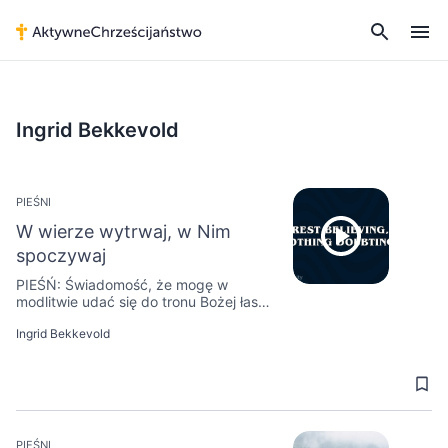
Ingrid Bekkevold
PIEŚNI
W wierze wytrwaj, w Nim
spoczywaj
PIEŚŃ: Świadomość, że mogę w
modlitwie udać się do tronu Bożej łaski i
zrzucić na Niego wszelką troskę, jest
Ingrid Bekkevold
powodem, dla którego mogę „wytrwać
w wierze, w Nim spoczywać”,
cokolwiek pojawi się na mojej drodze.
PIEŚNI