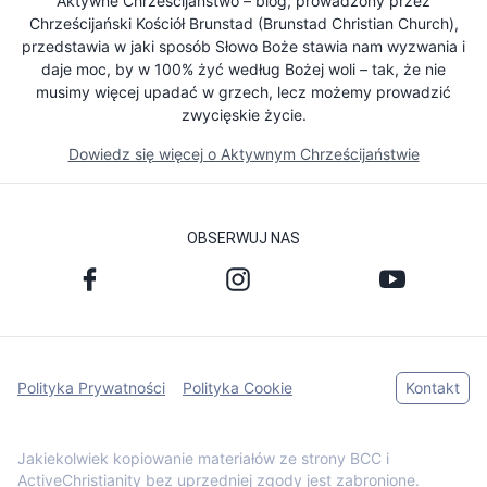
Aktywne Chrześcijaństwo – blog, prowadzony przez
Chrześcijański Kościół Brunstad (Brunstad Christian Church),
przedstawia w jaki sposób Słowo Boże stawia nam wyzwania i
daje moc, by w 100% żyć według Bożej woli – tak, że nie
musimy więcej upadać w grzech, lecz możemy prowadzić
zwycięskie życie.
Dowiedz się więcej o Aktywnym Chrześcijaństwie
OBSERWUJ NAS
Polityka Prywatności
Polityka Cookie
Kontakt
Jakiekolwiek kopiowanie materiałów ze strony BCC i
ActiveChristianity bez uprzedniej zgody jest zabronione.