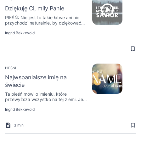
Dziękuję Ci, miły Panie
PIEŚŃ: Nie jest to takie łatwe ani nie
przychodzi naturalnie, by dziękować
Zbawicielowi zarówno za dobre, jak i
Ingrid Bekkevold
trudne chwile, ale z Bożą pomocą jest
to możliwe.
PIEŚNI
Najwspanialsze imię na
świecie
Ta pieśń mówi o imieniu, które
przewyższa wszystko na tej ziemi. Jest
to pieśń pełna miłości, wdzięczności i
Ingrid Bekkevold
uwielbienia.
3 min