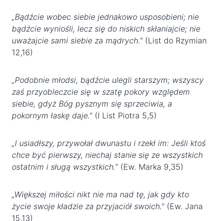
„Bądźcie wobec siebie jednakowo usposobieni; nie
bądźcie wyniośli, lecz się do niskich skłaniajcie; nie
uważajcie sami siebie za mądrych.”
(List do Rzymian
12,16)
„Podobnie młodsi, bądźcie ulegli starszym; wszyscy
zaś przyobleczcie się w szatę pokory względem
siebie, gdyż Bóg pysznym się sprzeciwia, a
pokornym łaskę daje.”
(I List Piotra 5,5)
„I usiadłszy, przywołał dwunastu i rzekł im: Jeśli ktoś
chce być pierwszy, niechaj stanie się ze wszystkich
ostatnim i sługą wszystkich.”
(Ew. Marka 9,35)
„Większej miłości nikt nie ma nad tę, jak gdy kto
życie swoje kładzie za przyjaciół swoich.”
(Ew. Jana
15,13)