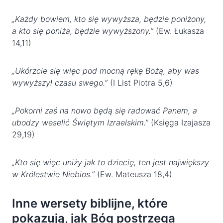
„Każdy bowiem, kto się wywyższa, będzie poniżony,
a kto się poniża, będzie wywyższony.”
(Ew. Łukasza
14,11)
„Ukórzcie się więc pod mocną rękę Bożą, aby was
wywyższył czasu swego.”
(I List Piotra 5,6)
„Pokorni zaś na nowo będą się radować Panem, a
ubodzy weselić Świętym Izraelskim.”
(Księga Izajasza
29,19)
„Kto się więc uniży jak to dziecię, ten jest największy
w Królestwie Niebios.”
(Ew. Mateusza 18,4)
Inne wersety biblijne, które
pokazują, jak Bóg postrzega