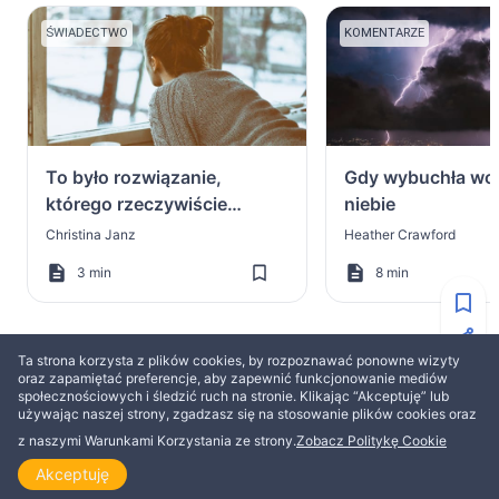
ŚWIADECTWO
KOMENTARZE
To było rozwiązanie,
Gdy wybuchła wo
którego rzeczywiście
niebie
potrzebowałam
Christina Janz
Heather Crawford
3 min
8 min
Ta strona korzysta z plików cookies, by rozpoznawać ponowne wizyty
oraz zapamiętać preferencje, aby zapewnić funkcjonowanie mediów
społecznościowych i śledzić ruch na stronie. Klikając “Akceptuję” lub
WIĘCEJ OD AKTYWNECHRZEŚCIJAŃSTWO
używając naszej strony, zgadzasz się na stosowanie plików cookies oraz
z naszymi Warunkami Korzystania ze strony.
Zobacz Politykę Cookie
KOMENTARZE
ZBUDOWANIE
Akceptuję
Strona główna
Odkrywaj
Czytaj
Obejrzyj
Tematy