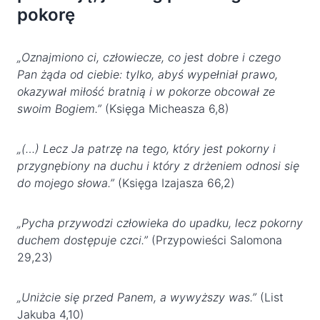
pokorę
„Oznajmiono ci, człowiecze, co jest dobre i czego
Pan żąda od ciebie: tylko, abyś wypełniał prawo,
okazywał miłość bratnią i w pokorze obcował ze
swoim Bogiem.”
(Księga Micheasza 6,8)
„(…) Lecz Ja patrzę na tego, który jest pokorny i
przygnębiony na duchu i który z drżeniem odnosi się
do mojego słowa.”
(Księga Izajasza 66,2)
„Pycha przywodzi człowieka do upadku, lecz pokorny
duchem dostępuje czci.”
(Przypowieści Salomona
29,23)
„Uniżcie się przed Panem, a wywyższy was.”
(List
Jakuba 4,10)