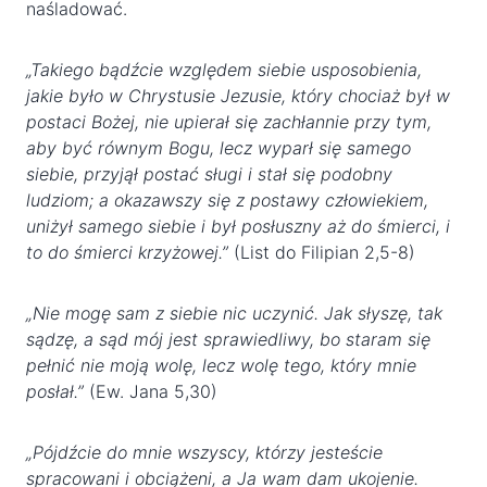
naśladować.
„Takiego bądźcie względem siebie usposobienia,
jakie było w Chrystusie Jezusie, który chociaż był w
postaci Bożej, nie upierał się zachłannie przy tym,
aby być równym Bogu, lecz wyparł się samego
siebie, przyjął postać sługi i stał się podobny
ludziom; a okazawszy się z postawy człowiekiem,
uniżył samego siebie i był posłuszny aż do śmierci, i
to do śmierci krzyżowej.”
(List do Filipian 2,5-8)
„Nie mogę sam z siebie nic uczynić. Jak słyszę, tak
sądzę, a sąd mój jest sprawiedliwy, bo staram się
pełnić nie moją wolę, lecz wolę tego, który mnie
posłał.”
(Ew. Jana 5,30)
„Pójdźcie do mnie wszyscy, którzy jesteście
spracowani i obciążeni, a Ja wam dam ukojenie.