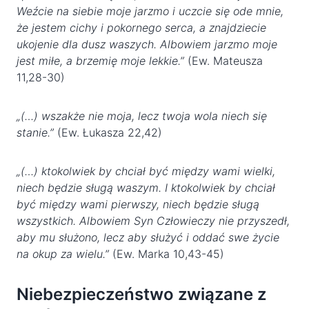
Weźcie na siebie moje jarzmo i uczcie się ode mnie,
że jestem cichy i pokornego serca, a znajdziecie
ukojenie dla dusz waszych. Albowiem jarzmo moje
jest miłe, a brzemię moje lekkie.”
(Ew. Mateusza
11,28-30)
„(…) wszakże nie moja, lecz twoja wola niech się
stanie.”
(Ew. Łukasza 22,42)
„(…) ktokolwiek by chciał być między wami wielki,
niech będzie sługą waszym. I ktokolwiek by chciał
być między wami pierwszy, niech będzie sługą
wszystkich. Albowiem Syn Człowieczy nie przyszedł,
aby mu służono, lecz aby służyć i oddać swe życie
na okup za wielu.”
(Ew. Marka 10,43-45)
Niebezpieczeństwo związane z