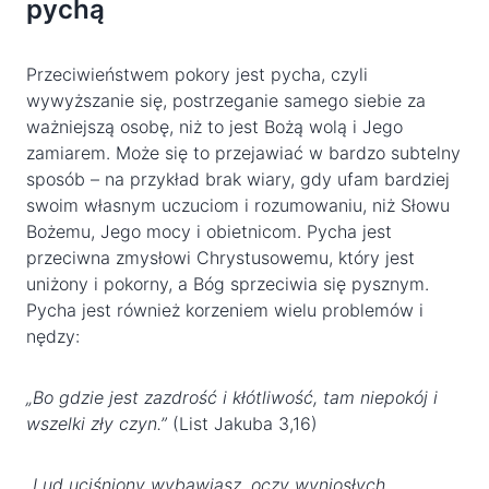
pychą
Przeciwieństwem pokory jest pycha, czyli
wywyższanie się, postrzeganie samego siebie za
ważniejszą osobę, niż to jest Bożą wolą i Jego
zamiarem. Może się to przejawiać w bardzo subtelny
sposób – na przykład brak wiary, gdy ufam bardziej
swoim własnym uczuciom i rozumowaniu, niż Słowu
Bożemu, Jego mocy i obietnicom. Pycha jest
przeciwna zmysłowi Chrystusowemu, który jest
uniżony i pokorny, a Bóg sprzeciwia się pysznym.
Pycha jest również korzeniem wielu problemów i
nędzy:
„Bo gdzie jest zazdrość i kłótliwość, tam niepokój i
wszelki zły czyn.”
(List Jakuba 3,16)
„Lud uciśniony wybawiasz, oczy wyniosłych