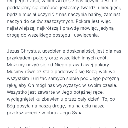
długiego czasu, zanim On coś z nas uczyni. Jeśli nie
poddajemy się obróbce, jesteśmy twardzi i nieugięci,
będzie musiał uczynić z nas naczynia hańby, zamiast
naczyń do celów zaszczytnych. Pokora jest więc
najłatwiejszą, najkrótszą i prawdę mówiąc, jedyną
drogą do wszelkiego postępu i uświęcenia.
Jezus Chrystus, uosobienie doskonałości, jest dla nas
przykładem pokory oraz wszelkich innych cnót.
Możemy uczyć się od Niego prawdziwej pokory.
Musimy również stale poddawać się Bożej woli we
wszystkim i uniżać samych siebie pod Jego potężną
ręką, aby On mógł nas wywyższyć w swoim czasie.
Wszystko jest zawarte w Jego potężnej ręce,
wyciągniętej ku zbawieniu przez cały dzień. To, co
Bóg posyła na naszą drogę, ma na celu nasze
przekształcenie w obraz Jego Syna.