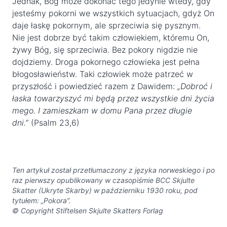
Jednak, Bóg może dokonać tego jedynie wtedy, gdy
jesteśmy pokorni we wszystkich sytuacjach, gdyż On
daje łaskę pokornym, ale sprzeciwia się pysznym.
Nie jest dobrze być takim człowiekiem, któremu On,
żywy Bóg, się sprzeciwia. Bez pokory nigdzie nie
dojdziemy. Droga pokornego człowieka jest pełna
błogosławieństw. Taki człowiek może patrzeć w
przyszłość i powiedzieć razem z Dawidem:
„Dobroć i
łaska towarzyszyć mi będą przez wszystkie dni życia
mego. I zamieszkam w domu Pana przez długie
dni.”
(Psalm 23,6)
Ten artykuł został przetłumaczony z języka norweskiego i po
raz pierwszy opublikowany w czasopiśmie BCC Skjulte
Skatter (Ukryte Skarby) w październiku 1930 roku, pod
tytułem: „Pokora”.
© Copyright Stiftelsen Skjulte Skatters Forlag