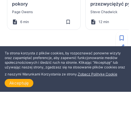
pokory
przezwyciężyć py
źródło wszelkieg
Page Owens
Steve Chadwick
6 min
12 min
Ta strona korzysta z plików cookies, by rozpoznawać ponowne wizyty
WIĘCEJ OD AKSEL J. SMITH
oraz zapamiętać preferencje, aby zapewnić funkcjonowanie mediów
społecznościowych i śledzić ruch na stronie. Klikając “Akceptuję” lub
używając naszej strony, zgadzasz się na stosowanie plików cookies oraz
ZBUDOWANIE
ZBUDOWANIE
z naszymi Warunkami Korzystania ze strony.
Zobacz Politykę Cookie
Akceptuję
Strona główna
Odkrywaj
Czytaj
Obejrzyj
Tematy
Słowa prorockie i Duch
Dobre wieści!
proroctwa
Aksel J. Smith
Aksel J. Smith