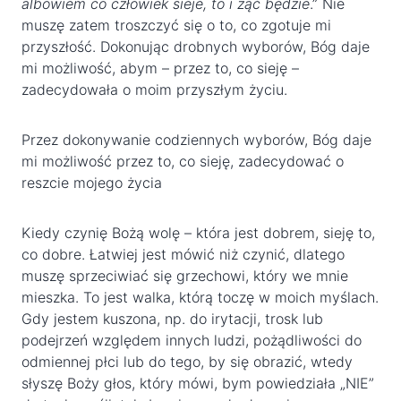
albowiem co człowiek sieje, to i żąć będzie
.” Nie
muszę zatem troszczyć się o to, co zgotuje mi
przyszłość. Dokonując drobnych wyborów, Bóg daje
mi możliwość, abym – przez to, co sieję –
zadecydowała o moim przyszłym życiu.
Przez dokonywanie codziennych wyborów, Bóg daje
mi możliwość przez to, co sieję, zadecydować o
reszcie mojego życia
Kiedy czynię Bożą wolę – która jest dobrem, sieję to,
co dobre. Łatwiej jest mówić niż czynić, dlatego
muszę sprzeciwiać się grzechowi, który we mnie
mieszka. To jest walka, którą toczę w moich myślach.
Gdy jestem kuszona, np. do irytacji, trosk lub
podejrzeń względem innych ludzi, pożądliwości do
odmiennej płci lub do tego, by się obrazić, wtedy
słyszę Boży głos, który mówi, bym powiedziała „NIE”