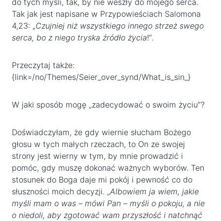
do tych myśli, tak, by nie weszły do mojego serca.
Tak jak jest napisane w Przypowieściach Salomona
4,23: „
Czujniej niż wszystkiego innego strzeż swego
serca, bo z niego tryska źródło życia
!”
.
Przeczytaj także:
{link=/no/Themes/Seier_over_synd/What_is_sin_}
W jaki sposób mogę „zadecydować o swoim życiu”?
Doświadczyłam, że gdy wiernie słucham Bożego
głosu w tych małych rzeczach, to On ze swojej
strony jest wierny w tym, by mnie prowadzić i
pomóc, gdy muszę dokonać ważnych wyborów. Ten
stosunek do Boga daje mi pokój i pewność co do
słuszności moich decyzji. „
Albowiem ja wiem, jakie
myśli mam o was – mówi Pan – myśli o pokoju, a nie
o niedoli, aby zgotować wam przyszłość i natchnąć