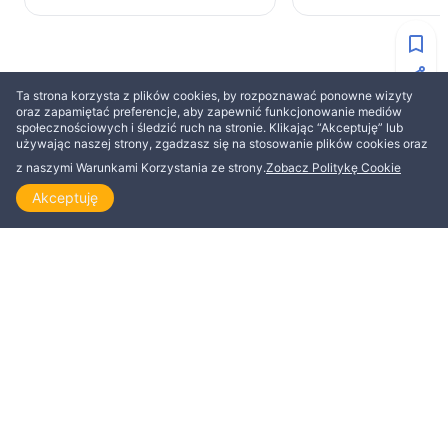
Ta strona korzysta z plików cookies, by rozpoznawać ponowne wizyty
WIĘCEJ OD IRENE LAING
oraz zapamiętać preferencje, aby zapewnić funkcjonowanie mediów
społecznościowych i śledzić ruch na stronie. Klikając “Akceptuję” lub
używając naszej strony, zgadzasz się na stosowanie plików cookies oraz
ZBUDOWANIE
ŚWIADECTWO
z naszymi Warunkami Korzystania ze strony.
Zobacz Politykę Cookie
Akceptuję
Strona główna
Odkrywaj
Czytaj
Obejrzyj
Tematy
Dla tych, którzy pragną
Inna forma misji
postępować inaczej
Irene Laing
I. M. Larsen
Irene Laing
4 min
10 min