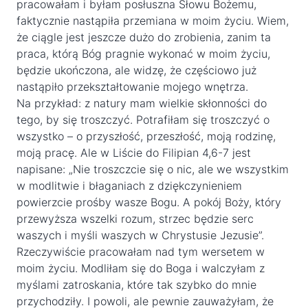
pracowałam i byłam posłuszna Słowu Bożemu,
faktycznie nastąpiła przemiana w moim życiu. Wiem,
że ciągle jest jeszcze dużo do zrobienia, zanim ta
praca, którą Bóg pragnie wykonać w moim życiu,
będzie ukończona, ale widzę, że częściowo już
nastąpiło przekształtowanie mojego wnętrza.
Na przykład: z natury mam wielkie skłonności do
tego, by się troszczyć. Potrafiłam się troszczyć o
wszystko – o przyszłość, przeszłość, moją rodzinę,
moją pracę. Ale w Liście do Filipian 4,6-7 jest
napisane: „Nie troszczcie się o nic, ale we wszystkim
w modlitwie i błaganiach z dziękczynieniem
powierzcie prośby wasze Bogu. A pokój Boży, który
przewyższa wszelki rozum, strzec będzie serc
waszych i myśli waszych w Chrystusie Jezusie”.
Rzeczywiście pracowałam nad tym wersetem w
moim życiu. Modliłam się do Boga i walczyłam z
myślami zatroskania, które tak szybko do mnie
przychodziły. I powoli, ale pewnie zauważyłam, że