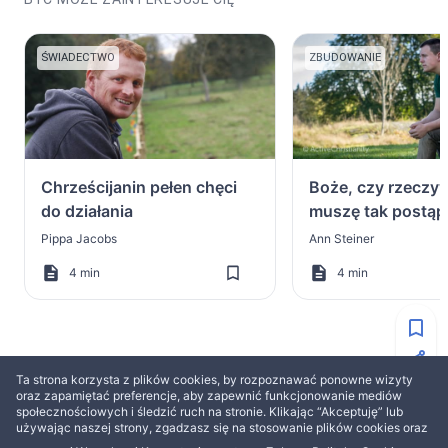
ŚWIADECTWO
ZBUDOWANIE
Chrześcijanin pełen chęci
Boże, czy rzeczyw
do działania
muszę tak postąp
Pippa Jacobs
Ann Steiner
4 min
4 min
Ta strona korzysta z plików cookies, by rozpoznawać ponowne wizyty
WIĘCEJ OD ANN STEINER
oraz zapamiętać preferencje, aby zapewnić funkcjonowanie mediów
społecznościowych i śledzić ruch na stronie. Klikając “Akceptuję” lub
używając naszej strony, zgadzasz się na stosowanie plików cookies oraz