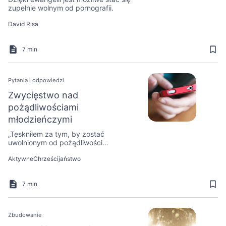
zupełnie wolnym od pornografii.
David Risa
7 min
Pytania i odpowiedzi
Zwycięstwo nad
pożądliwościami
młodzieńczymi
„Tęskniłem za tym, by zostać
uwolnionym od pożądliwości
młodzieńczych, ale nigdy nie
AktywneChrześcijaństwo
wiedziałem, w jaki sposób mógłbym to
osiągnąć.” Kellas Garret mówi o drodze
do zupełnej wolności od pożądliwości
7 min
młodzieńczych oraz o całkowitym
zwycięstwie nad wszelkimi nieczystymi
myślami.
Zbudowanie