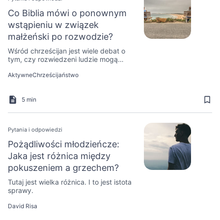
Co Biblia mówi o ponownym
wstąpieniu w związek
małżeński po rozwodzie?
Wśród chrześcijan jest wiele debat o
tym, czy rozwiedzeni ludzie mogą
ponownie wstąpić w związek
AktywneChrześcijaństwo
małżeński. A co Słowo Boże mówi na
ten temat?
5 min
Pytania i odpowiedzi
Pożądliwości młodzieńcze:
Jaka jest różnica między
pokuszeniem a grzechem?
Tutaj jest wielka różnica. I to jest istota
sprawy.
David Risa