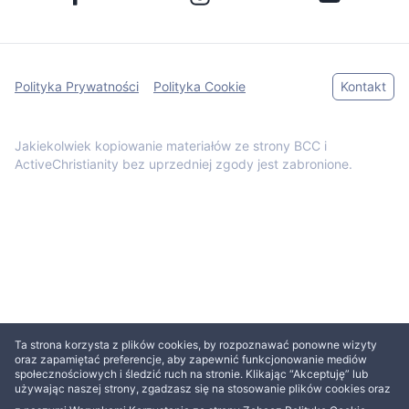
Polityka Prywatności
Polityka Cookie
Kontakt
Jakiekolwiek kopiowanie materiałów ze strony BCC i
ActiveChristianity bez uprzedniej zgody jest zabronione.
Ta strona korzysta z plików cookies, by rozpoznawać ponowne wizyty
oraz zapamiętać preferencje, aby zapewnić funkcjonowanie mediów
społecznościowych i śledzić ruch na stronie. Klikając “Akceptuję” lub
używając naszej strony, zgadzasz się na stosowanie plików cookies oraz