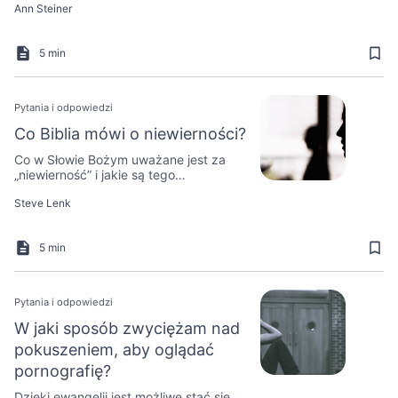
Ann Steiner
5 min
Pytania i odpowiedzi
Co Biblia mówi o niewierności?
Co w Słowie Bożym uważane jest za
„niewierność” i jakie są tego
konsekwencje?
Steve Lenk
5 min
Pytania i odpowiedzi
W jaki sposób zwyciężam nad
pokuszeniem, aby oglądać
pornografię?
Dzięki ewangelii jest możliwe stać się