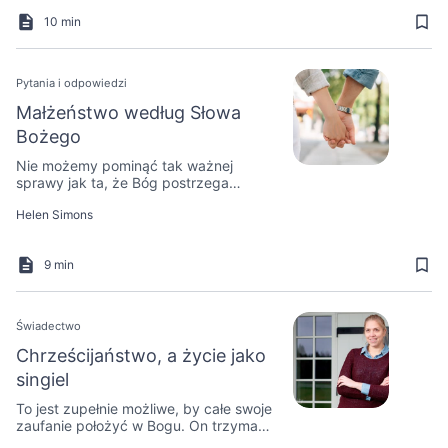
10 min
Pytania i odpowiedzi
Małżeństwo według Słowa
Bożego
Nie możemy pominąć tak ważnej
sprawy jak ta, że Bóg postrzega
małżeństwo jako święty i wzniosły
Helen Simons
związek!
9 min
Świadectwo
Chrześcijaństwo, a życie jako
singiel
To jest zupełnie możliwe, by całe swoje
zaufanie położyć w Bogu. On trzyma
moje życie w Swoich rękach.