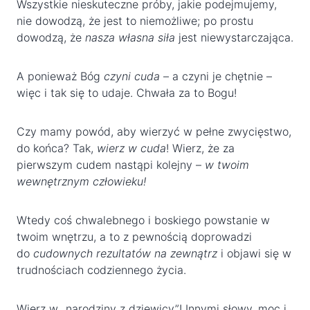
Wszystkie nieskuteczne próby, jakie podejmujemy,
nie dowodzą, że jest to niemożliwe; po prostu
dowodzą, że
nasza własna siła
jest niewystarczająca.
A ponieważ Bóg
czyni cuda
– a czyni je chętnie –
więc i tak się to udaje. Chwała za to Bogu!
Czy mamy powód, aby wierzyć w pełne zwycięstwo,
do końca? Tak,
wierz w cuda
! Wierz, że za
pierwszym cudem nastąpi kolejny –
w twoim
wewnętrznym człowieku!
Wtedy coś chwalebnego i boskiego powstanie w
twoim wnętrzu, a to z pewnością doprowadzi
do
cudownych rezultatów na zewnątrz
i objawi się w
trudnościach codziennego życia.
Wierz w „narodziny z dziewicy”! Innymi słowy, moc i