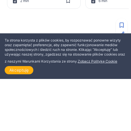
2 min
6 min
WIĘCEJ OD ELIAS ASLAKSEN
Ta strona korzysta z plików cookies, by rozpoznawać ponowne wizyty
oraz zapamiętać preferencje, aby zapewnić funkcjonowanie mediów
społecznościowych i śledzić ruch na stronie. Klikając “Akceptuję” lub
ZBUDOWANIE
ZBUDOWANIE
używając naszej strony, zgadzasz się na stosowanie plików cookies oraz
z naszymi Warunkami Korzystania ze strony.
Zobacz Politykę Cookie
Akceptuję
Strona główna
Odkrywaj
Czytaj
Obejrzyj
Tematy
Dążyć do doskonałości
Sprawiedliwy lub
niesprawiedliwy o
Elias Aslaksen
zbawienie lub zni
Elias Aslaksen
3 min
2 min