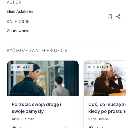
AUTOR
Elias Aslaksen
KATEGORIE
Zbudowanie
BYĆ MOŻE ZAINTERESUJE CIĘ
ZBUDOWANIE
KOMENTARZE
Porzucić swoją drogę i
Coś, co muszę zr
swoje zamysły
kiedy po prostu t
rozumiem
Aksel J. Smith
Page Owens